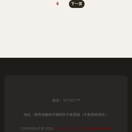
6
下一页
电话：1870071**
地址：陕西省榆林市榆阳区牛家梁镇（牛家梁林场东）
COPYRIGHT © 2026
WWW.KFT1999.COM
酒精饮料
榆林