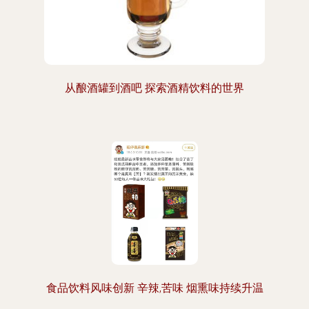
从酿酒罐到酒吧 探索酒精饮料的世界
食品饮料风味创新 辛辣,苦味 烟熏味持续升温