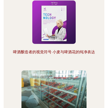
啤酒酿造者的视觉符号 小麦与啤酒花的纯净表达